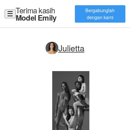
Terima kasih
Bergabunglah
☰
Model Emily
dengan kami
Julietta