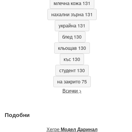
млечна кожа 131
нахални зърна 131
украйна 131
блед 130
кльощав 130
къс 130
студент 130
на закрито 75
Всички >
Подобни
Хегре
Модел Даринал