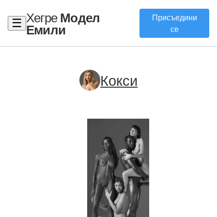
Хегре
Модел
Присъедини
☰
Емили
се
Кокси