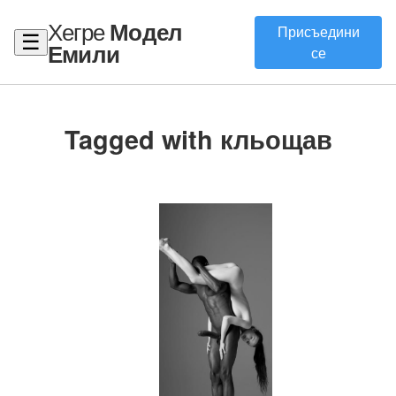
Хегре
Модел
Присъедини
☰
Емили
се
Tagged with кльощав