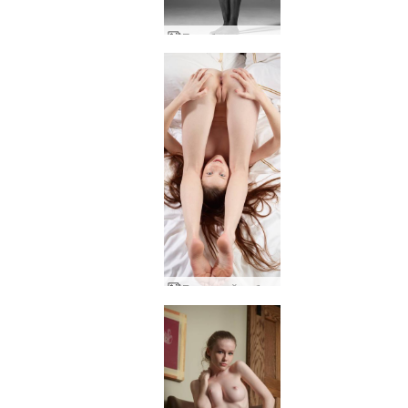
Подобрена среща
Емили най-доброто от ранните творби