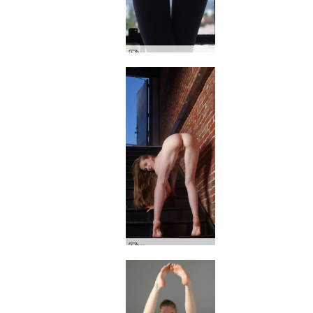
Холивудски изглед на Емили
Емили електрически голи