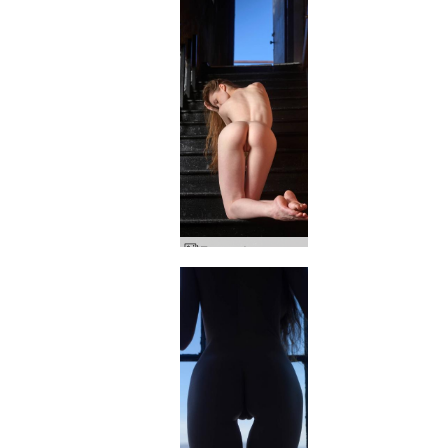
Емили филмова звезда