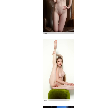
Емили хотел Холивуд Рузвелт
Емили екстатична енергия