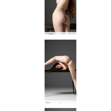
Емили Икона
Емили Пинк позира