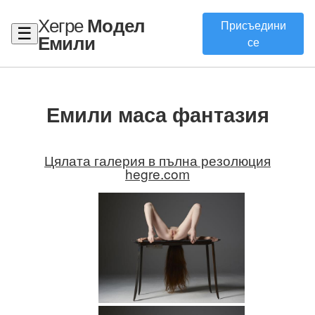
Хегре
Модел
Присъедини
☰
Емили
се
Емили маса фантазия
Цялата галерия в пълна резолюция
hegre.com