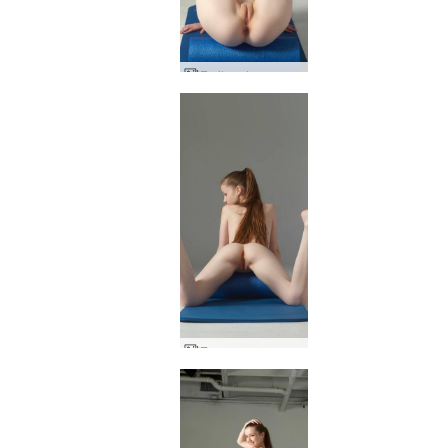
Emily extreme гол фитнес
Емили еластична елегантност