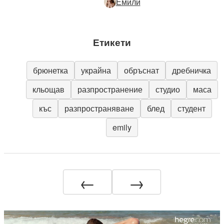
Емили
Етикети
брюнетка
украйна
обръснат
дребничка
кльощав
разпространение
студио
маса
къс
разпространяване
блед
студент
emily
←
→