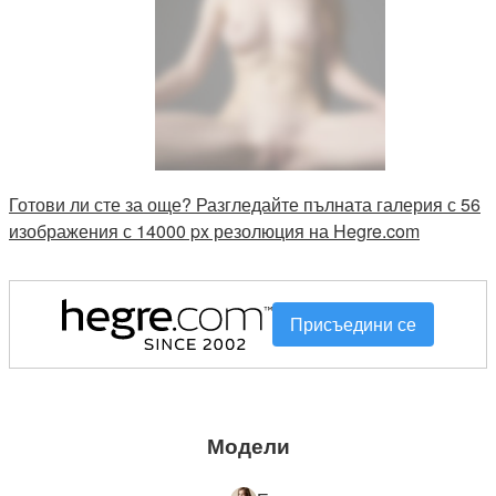
Готови ли сте за още? Разгледайте пълната галерия с 56
изображения с 14000 px резолюция на Hegre.com
Присъедини се
Модели