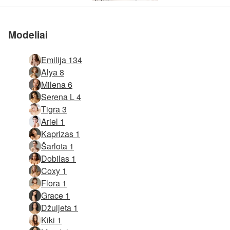
Kūno masažas mergaitei
Modeliai
Emilija 134
Alya 8
Milena 6
Serena L 4
Tigra 3
Ariel 1
Kaprizas 1
Šarlota 1
Dobilas 1
Coxy 1
Flora 1
Grace 1
Džuljeta 1
Kiki 1