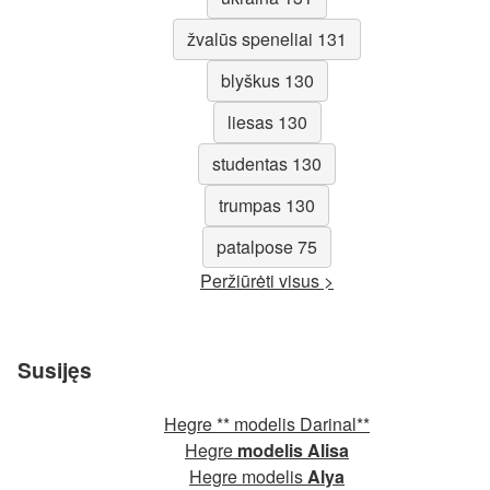
žvalūs speneliai 131
blyškus 130
liesas 130
studentas 130
trumpas 130
patalpose 75
Peržiūrėti visus >
Susijęs
Hegre ** modelis Darinal**
Hegre
modelis Alisa
Hegre modelis
Alya