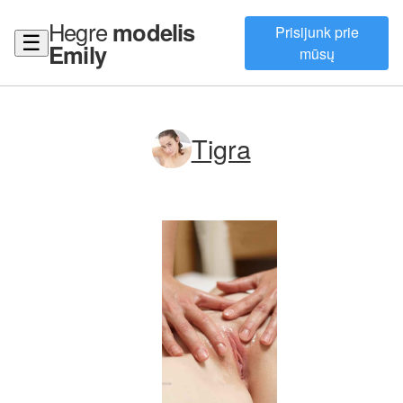
Hegre
modelis
Prisijunk prie
☰
Emily
mūsų
Tigra